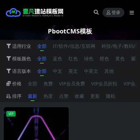
登录
PbootCMS模板
适用行业
全部
IT/软件/信息/互联网
科技/电子/数码/
模板颜色
全部
蓝色
红色
绿色
橙色
黄色
紫
语言版本
全部
中文
英文
中英文
其他
价格
全部
免费
VIP会员免费
VIP会员折扣
VIP会
排序
最新
热度
点赞
收藏
更新
随机
VIP