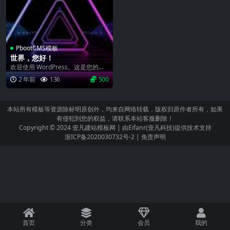
PbootCMS模板
世界，您好！
欢迎使用 WordPress。这是您的第
一篇文章。编辑或删除它，然后开始
2 年前
136
500
写作吧！...
本站所有模板等资源除标明原创外，均来自网络转载，版权归原作者所有，如果
有侵犯到您的权益，请联系本站客服删除！
Copyright © 2024
壹凡建站模板网
| 由
Eifanr(壹凡科技)
提供技术支持
浙ICP备2020030732号-2
|
免责声明
首页
分类
会员
我的