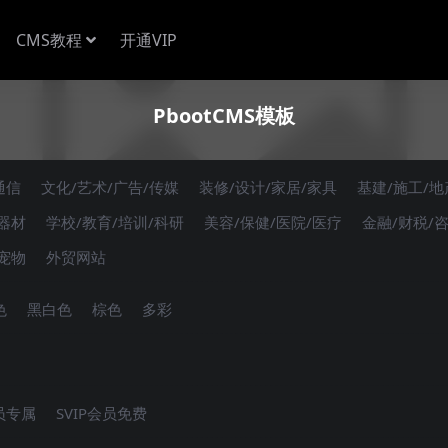
CMS教程
开通VIP
PbootCMS模板
通信
文化/艺术/广告/传媒
装修/设计/家居/家具
基建/施工/地
/器材
学校/教育/培训/科研
美容/保健/医院/医疗
金融/财税/
/宠物
外贸网站
色
黑白色
棕色
多彩
会员专属
SVIP会员免费