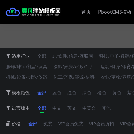
首页
PbootCMS模板
适用行业
全部
IT/软件/信息/互联网
科技/电子/数码/
服饰/珠宝/礼品/玩具
摄影/婚庆/家政/生活
运动/健身/体育
机械/设备/制造/仪器
化工/环保/能源/材料
农业/畜牧/养殖
模板颜色
全部
蓝色
红色
绿色
橙色
黄色
紫
语言版本
全部
中文
英文
中英文
其他
价格
全部
免费
VIP会员免费
VIP会员折扣
VIP