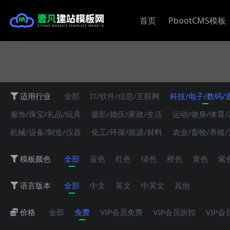
首页
PbootCMS模板
适用行业
全部
IT/软件/信息/互联网
科技/电子/数码/
服饰/珠宝/礼品/玩具
摄影/婚庆/家政/生活
运动/健身/体育
机械/设备/制造/仪器
化工/环保/能源/材料
农业/畜牧/养殖
模板颜色
全部
蓝色
红色
绿色
橙色
黄色
紫
语言版本
全部
中文
英文
中英文
其他
价格
全部
免费
VIP会员免费
VIP会员折扣
VIP