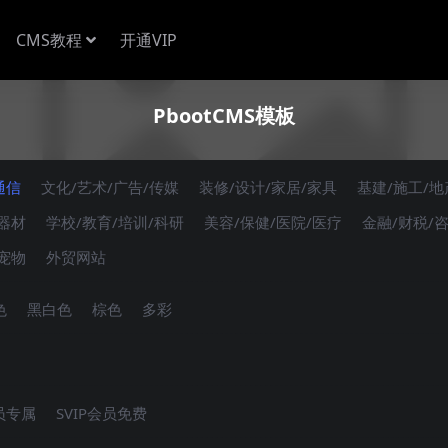
CMS教程
开通VIP
PbootCMS模板
通信
文化/艺术/广告/传媒
装修/设计/家居/家具
基建/施工/地
/器材
学校/教育/培训/科研
美容/保健/医院/医疗
金融/财税/
/宠物
外贸网站
色
黑白色
棕色
多彩
会员专属
SVIP会员免费