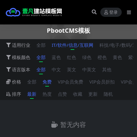
登录
PbootCMS模板
适用行业
全部
IT/软件/信息/互联网
科技/电子/数码/
模板颜色
全部
蓝色
红色
绿色
橙色
黄色
紫
语言版本
全部
中文
英文
中英文
其他
价格
全部
免费
VIP会员免费
VIP会员折扣
VIP会
排序
最新
热度
点赞
收藏
更新
随机
暂无内容