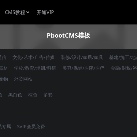
CMS教程
开通VIP
PbootCMS模板
通信
文化/艺术/广告/传媒
装修/设计/家居/家具
基建/施工/地
/器材
学校/教育/培训/科研
美容/保健/医院/医疗
金融/财税/
/宠物
外贸网站
色
黑白色
棕色
多彩
会员专属
SVIP会员免费