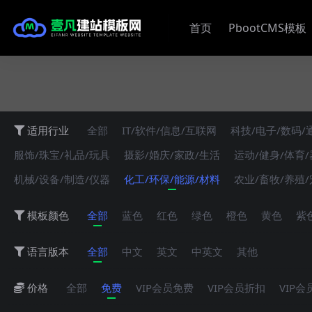
首页
PbootCMS模板
适用行业
全部
IT/软件/信息/互联网
科技/电子/数码/
服饰/珠宝/礼品/玩具
摄影/婚庆/家政/生活
运动/健身/体育
机械/设备/制造/仪器
化工/环保/能源/材料
农业/畜牧/养殖
模板颜色
全部
蓝色
红色
绿色
橙色
黄色
紫
语言版本
全部
中文
英文
中英文
其他
价格
全部
免费
VIP会员免费
VIP会员折扣
VIP