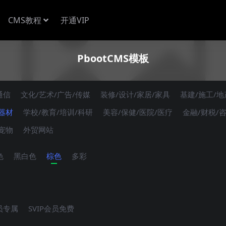
CMS教程
开通VIP
PbootCMS模板
通信
文化/艺术/广告/传媒
装修/设计/家居/家具
基建/施工/地
/器材
学校/教育/培训/科研
美容/保健/医院/医疗
金融/财税/
/宠物
外贸网站
色
黑白色
棕色
多彩
会员专属
SVIP会员免费