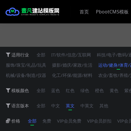
首页
PbootCMS模板
适用行业
全部
IT/软件/信息/互联网
科技/电子/数码/
服饰/珠宝/礼品/玩具
摄影/婚庆/家政/生活
运动/健身/体育
机械/设备/制造/仪器
化工/环保/能源/材料
农业/畜牧/养殖
模板颜色
全部
蓝色
红色
绿色
橙色
黄色
紫
语言版本
全部
中文
英文
中英文
其他
价格
全部
免费
VIP会员免费
VIP会员折扣
VIP