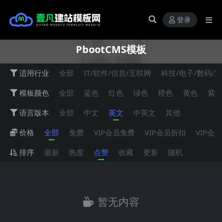
登录
PbootCMS模板
适用行业
全部
IT/软件/信息/互联网
科技/电子/数码/
模板颜色
全部
蓝色
红色
绿色
橙色
黄色
紫
语言版本
全部
中文
英文
中英文
其他
价格
全部
免费
VIP会员免费
VIP会员折扣
VIP会
排序
最新
热度
点赞
收藏
更新
随机
暂无内容