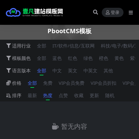
登录
PbootCMS模板
适用行业
全部
IT/软件/信息/互联网
科技/电子/数码/
模板颜色
全部
蓝色
红色
绿色
橙色
黄色
紫
语言版本
全部
中文
英文
中英文
其他
价格
全部
免费
VIP会员免费
VIP会员折扣
VIP会
排序
最新
热度
点赞
收藏
更新
随机
暂无内容