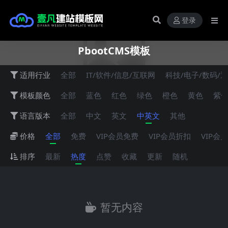
登录
PbootCMS模板
适用行业
全部
IT/软件/信息/互联网
科技/电子/数码/
模板颜色
全部
蓝色
红色
绿色
橙色
黄色
紫
语言版本
全部
中文
英文
中英文
其他
价格
全部
免费
VIP会员免费
VIP会员折扣
VIP会
排序
最新
热度
点赞
收藏
更新
随机
暂无内容