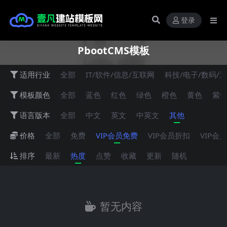
登录
PbootCMS模板
适用行业
全部
IT/软件/信息/互联网
科技/电子/数码/
模板颜色
全部
蓝色
红色
绿色
橙色
黄色
紫
语言版本
全部
中文
英文
中英文
其他
价格
全部
免费
VIP会员免费
VIP会员折扣
VIP会
排序
最新
热度
点赞
收藏
更新
随机
暂无内容